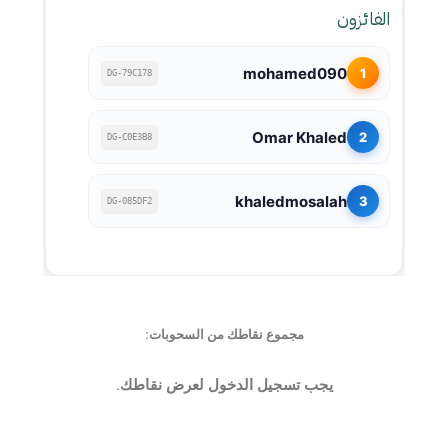
الفائزون
mohamed090
1
DG-79C178
Omar Khaled
2
DG-C0E3B8
khaledmosalah
3
DG-085DF2
مجموع نقاطك من السحوبات:
يجب تسجيل الدخول لعرض نقاطك.