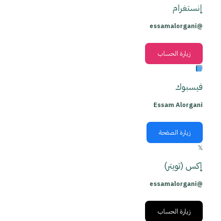
إنستغرام
@essamalorgani
زيارة الحساب
فيسبوك
Essam Alorgani
زيارة الصفحة
𝕏
إكس (تويتر)
@essamalorgani
زيارة الحساب