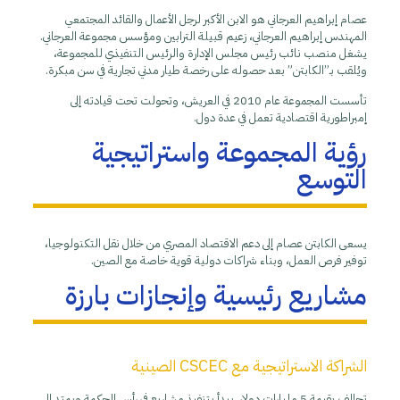
عصام إبراهيم العرجاني هو الابن الأكبر لرجل الأعمال والقائد المجتمعي
المهندس إبراهيم العرجاني، زعيم قبيلة الترابين ومؤسس مجموعة العرجاني.
يشغل منصب نائب رئيس مجلس الإدارة والرئيس التنفيذي للمجموعة،
ويُلقب بـ”الكابتن” بعد حصوله على رخصة طيار مدني تجارية في سن مبكرة.
تأسست المجموعة عام 2010 في العريش، وتحولت تحت قيادته إلى
إمبراطورية اقتصادية تعمل في عدة دول.
رؤية المجموعة واستراتيجية
التوسع
يسعى الكابتن عصام إلى دعم الاقتصاد المصري من خلال نقل التكنولوجيا،
توفير فرص العمل، وبناء شراكات دولية قوية خاصة مع الصين.
مشاريع رئيسية وإنجازات بارزة
الشراكة الاستراتيجية مع CSCEC الصينية
تحالف بقيمة 5 مليارات دولار. يبدأ بتنفيذ مشاريع في رأس الحكمة ويمتد إلى