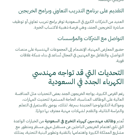
التقديم على برنامج التدريب التعاوني وبرامج الخريجين
العديد من الشركات الكبرى في السعودية توفر برامج تدريب تعاوني أو توظيف
مباشرة للخريجين الجدد، وهي فرصة ذهبية لاكتساب الخبرة.
التواصل مع الشركات والمؤسسات
حضور المعارض المهنية، الإنضمام إلى المجموعات الهندسية على منصات
التواصل، والتفاعل مع المهنيين في المجال تُساعد في بناء شبكة علاقات
قوية.
التحديات التي قد تواجه مهندسي
الكهرباء الجدد في السعودية
رغم الفرص الكبيرة، يواجه الخريجون الجدد بعض التحديات مثل المنافسة
العالية على الوظائف المناسبة، الحاجة المستمرة لتحديث المهارات،
ومواكبة التكنولوجيا الجديدة بسرعة. لذلك، يوصى بالاستمرار في التعلم
والدراسة الذاتية، والتقدم لشهادات مهنية معترف بها دوليًا.
تُعتبر
وظائف مهندسين كهرباء التخرج في السعودية
من الخيارات الواعدة
التي تلبي اهتمام الخريجين الباحثين عن مستقبل مهني مستقر ومتطور. مع
مشاريع المملكة الكبيرة واهتمامها بالتقنية وتطوير البنية التحتية، يمتلك