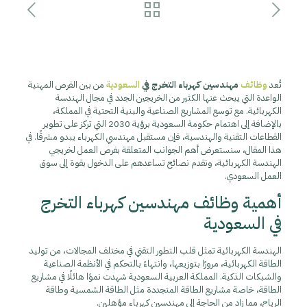
تُعد
وظائف
مهندسين كهرباء التخرج في
السعودية
من بين الفرص المهنية
الواعدة التي يبحث عنها الكثير من الخريجين الجدد في مجال الهندسة
الكهربائية. مع توسع المشاريع الصناعية والبنية التحتية في المملكة،
بالإضافة إلى اهتمام حكومة السعودية برؤية 2030 التي تركز على تطوير
القطاعات التقنية والهندسية، فإن مستقبل مهندسي الكهرباء يبدو مشرقًا. في
هذا المقال، سنستعرض أهم الجوانب المتعلقة بفرص العمل لخريجي
الهندسة الكهربائية، ونقدم نصائح تساعدهم على الدخول بقوة إلى سوق
العمل السعودي.
أهمية وظائف مهندسين كهرباء التخرج
في السعودية
الهندسة الكهربائية تمثل قلب التطور التقني في مختلف المجالات، من توليد
الطاقة الكهربائية، مرورًا بتوزيعها، وانتهاءً بالتحكم في الأنظمة الصناعية
والشبكات الذكية. المملكة العربية السعودية شهدت نموًا هائلًا في مشاريع
الطاقة، خاصة مشاريع الطاقة المتجددة مثل الطاقة الشمسية وطاقة
الرياح، مما زاد من الحاجة إلى مهندسين كهرباء مؤهلين.