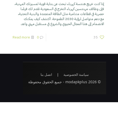
إذا كنت خريج هندسة كهرباء تبحث عن بداية قوية لمسيرتك المهنية،
فإن وظائف مهندسين كهرباء التخرج في السعودية تقدم لك فرصًا
حصرية في قطاعات متنامية مثل الطاقة المتجددة والبنية التحتية،
مع دعم متواصل لرؤية 2030 الطموحة. اكتشف كيف يمكنك
الانضمام إلى هذا المجال الحيوي والشروع في مستقبل مهني واعد.
Read more
0
35
سياسة الخصوصية
|
اتصل بنا
© 2026 modapkplus - جميع الحقوق محفوظة