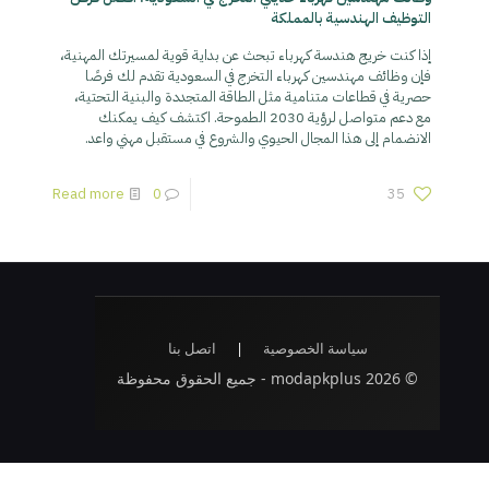
التوظيف الهندسية بالمملكة
إذا كنت خريج هندسة كهرباء تبحث عن بداية قوية لمسيرتك المهنية،
فإن وظائف مهندسين كهرباء التخرج في السعودية تقدم لك فرصًا
حصرية في قطاعات متنامية مثل الطاقة المتجددة والبنية التحتية،
مع دعم متواصل لرؤية 2030 الطموحة. اكتشف كيف يمكنك
الانضمام إلى هذا المجال الحيوي والشروع في مستقبل مهني واعد.
Read more
0
35
سياسة الخصوصية
|
اتصل بنا
© 2026 modapkplus - جميع الحقوق محفوظة