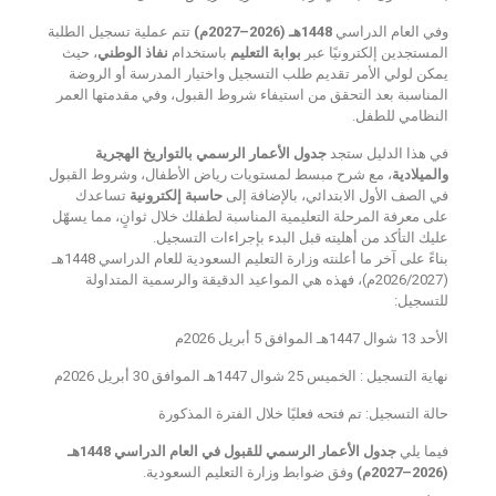
وفي العام الدراسي
1448هـ (2026–2027م)
تتم عملية تسجيل الطلبة
المستجدين إلكترونيًا عبر
بوابة التعليم
باستخدام
نفاذ الوطني
، حيث
يمكن لولي الأمر تقديم طلب التسجيل واختيار المدرسة أو الروضة
المناسبة بعد التحقق من استيفاء شروط القبول، وفي مقدمتها العمر
النظامي للطفل.
في هذا الدليل ستجد
جدول الأعمار الرسمي بالتواريخ الهجرية
والميلادية
، مع شرح مبسط لمستويات رياض الأطفال، وشروط القبول
في الصف الأول الابتدائي، بالإضافة إلى
حاسبة إلكترونية
تساعدك
على معرفة المرحلة التعليمية المناسبة لطفلك خلال ثوانٍ، مما يسهّل
عليك التأكد من أهليته قبل البدء بإجراءات التسجيل.
بناءً على آخر ما أعلنته
وزارة التعليم السعودية
للعام الدراسي
1448هـ
(2026/2027م)
، فهذه هي
المواعيد الدقيقة والرسمية المتداولة
للتسجيل
:
الأحد 13 شوال 1447هـ الموافق 5 أبريل 2026م
نهاية التسجيل : الخميس 25 شوال 1447هـ الموافق 30 أبريل 2026م
حالة التسجيل: تم فتحه فعليًا خلال الفترة المذكورة
فيما يلي
جدول الأعمار الرسمي للقبول في العام الدراسي 1448هـ
(2026–2027م)
وفق ضوابط وزارة التعليم السعودية.