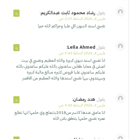
يقول
رشاد محمود ثابت عبدالكريم
:
رد
مارس 4, 2026 الساعة 3:27 ص
نفسي اسدد الديون االي عليا وجزاكم الله خيرا
يقول
Leila Ahmed
:
رد
مارس 4, 2026 الساعة 7:42 ص
انا نفسي اسدد ديوني كبيرة والله العظيم ونفسي في بيت
اعيش في معايا طفلين ساعدوني بالله عليكم ساعدوني بالله
عليكم ساعدوني عليا قروض كتيره مبالغ مالية كبيرة
وبيهددوني بيها نفسي اسددها والله العظيم من الاقصر
يقول
هند رمضان
:
رد
مارس 4, 2026 الساعة 9:45 ص
انا مامتي عندها كانسر من2018بتتعلج وي حلمها انها تطلع
عمره نفسي حلمها يتحقق باذن الله