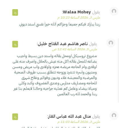
يقول
Walaa Mohey
:
رد
مارس 3, 2026 الساعة 10:23 م
ربنا يبارك فيكم جميعا وجزاكم الله خيرا نفسي اسدد ديوني
يقول
ناصر هاشم عبد الفتاح خليل
:
رد
مارس 5, 2026 الساعة 12:42 ص
مشروع تروسيكل اومحل بقاله واسدد دين بسيط واجيب
بضاعه للمحل بقاله اكل منه عيش بالحلال واصرف منه على
اولادى وام الحاجه مريضه عحزه واولادى واب مريض ومسن
ومديون واسرة تتشرد وزوجه تتطلق بسبب ظروف الصحية
والمرضيه والمعيشه علاء وديون وفواتير وعلاج شهرى
للحاجه ومصاريف مدارس وعندى الغضروف وكبد وكلى
ومياة بيضاء وعامل كم عمليه جراحيه وحالنا لايعلم بنا غير
ربنا والحمد لله رب العالمين
يقول
منال عبد الله عباس الفار
:
رد
مارس 3, 2026 الساعة 11:03 م