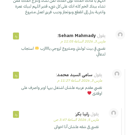
اللهم يا مالك الملك توتى الملك لمن تشاء وتنزع الملك ممن
تشاء بيدك الخير كله انك على كل شيء قدير اللهم لبيك عمرة
وانترية بدل إلى انقطع وبوتجاز وديب فريزر اعمل مشروع
يقول
Seham Mahmady
:
رد
مارس 3, 2026 الساعة 11:05 م
نفسي في بيت لولدتي ومشروع لزوجي يااااارب
استجاب
لدعائي
يقول
سامى السيد محمد
:
رد
مارس 3, 2026 الساعة 11:27 م
نفسي مقدم عربيه علشان اشتغل بيها اوبر واصرف على
اولادى
يقول
رانيا بكر
:
رد
مارس 5, 2026 الساعة 3:47 ص
نفسى فى شقه علشان أنا اخواتى