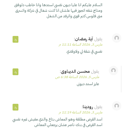
السلام عليكم انا عليا ديون نفسى اسددها وانا خاطب دلوقتى
ومتاج شقه اتجوز فيها علشان انا كنت شغال في شركة واتسرق
منى فلوس كتير قوى واترفد من الشغل
يقول
آية رمضان
:
رد
مارس 3, 2026 الساعة 11:11 م
نفسي في شقة لي ولاولادي
يقول
محسن الديباوى
:
رد
مارس 5, 2026 الساعة 6:38 ص
عايز اسدد ديونى
يقول
رودينا
:
رد
مارس 3, 2026 الساعة 11:19 م
اسد القرض مطلقة وهو المعاش بتاع والدي مفيش غيره نفسي
اسد القرض في بنك ناصر عشان يرجعلي المعاش