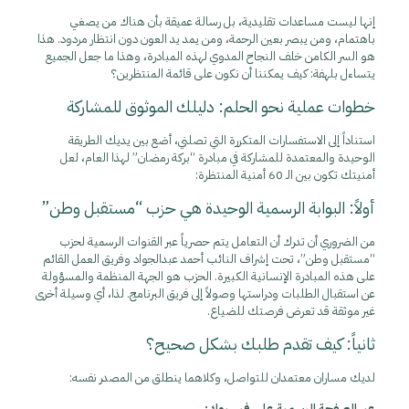
إنها ليست مساعدات تقليدية، بل رسالة عميقة بأن هناك من يصغي
باهتمام، ومن يبصر بعين الرحمة، ومن يمد يد العون دون انتظار مردود. هذا
هو السر الكامن خلف النجاح المدوي لهذه المبادرة، وهذا ما جعل الجميع
يتساءل بلهفة: كيف يمكننا أن نكون على قائمة المنتظرين؟
خطوات عملية نحو الحلم: دليلك الموثوق للمشاركة
استناداً إلى الاستفسارات المتكررة التي تصلني، أضع بين يديك الطريقة
الوحيدة والمعتمدة للمشاركة في مبادرة “بركة رمضان” لهذا العام، لعل
أمنيتك تكون بين الـ 60 أمنية المنتظرة:
أولاً: البوابة الرسمية الوحيدة هي حزب “مستقبل وطن”
من الضروري أن تدرك أن التعامل يتم حصرياً عبر القنوات الرسمية لحزب
“مستقبل وطن”، تحت إشراف النائب أحمد عبدالجواد وفريق العمل القائم
على هذه المبادرة الإنسانية الكبيرة. الحزب هو الجهة المنظمة والمسؤولة
عن استقبال الطلبات ودراستها وصولاً إلى فريق البرنامج. لذا، أي وسيلة أخرى
غير موثقة قد تعرض فرصتك للضياع.
ثانياً: كيف تقدم طلبك بشكل صحيح؟
لديك مساران معتمدان للتواصل، وكلاهما ينطلق من المصدر نفسه:
عبر الصفحة الرسمية على فيسبوك: