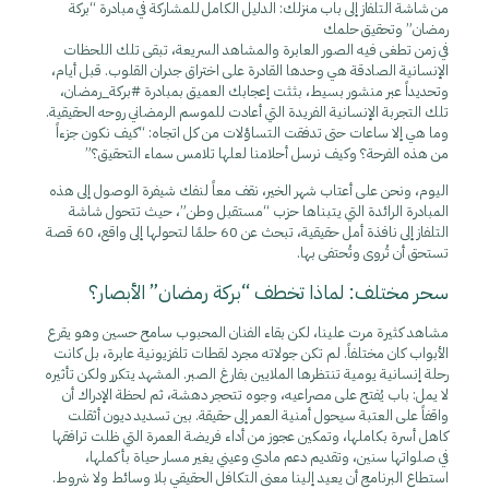
من شاشة التلفاز إلى باب منزلك: الدليل الكامل للمشاركة في مبادرة “بركة
رمضان” وتحقيق حلمك
في زمن تطغى فيه الصور العابرة والمشاهد السريعة، تبقى تلك اللحظات
الإنسانية الصادقة هي وحدها القادرة على اختراق جدران القلوب. قبل أيام،
وتحديداً عبر منشور بسيط، بثثت إعجابك العميق بمبادرة #بركة_رمضان،
تلك التجربة الإنسانية الفريدة التي أعادت للموسم الرمضاني روحه الحقيقية.
وما هي إلا ساعات حتى تدفقت التساؤلات من كل اتجاه: “كيف نكون جزءاً
من هذه الفرحة؟ وكيف نرسل أحلامنا لعلها تلامس سماء التحقيق؟”
اليوم، ونحن على أعتاب شهر الخير، نقف معاً لنفك شيفرة الوصول إلى هذه
المبادرة الرائدة التي يتبناها حزب “مستقبل وطن”، حيث تتحول شاشة
التلفاز إلى نافذة أمل حقيقية، تبحث عن 60 حلمًا لتحولها إلى واقع، 60 قصة
تستحق أن تُروى وتُحتفى بها.
سحر مختلف: لماذا تخطف “بركة رمضان” الأبصار؟
مشاهد كثيرة مرت علينا، لكن بقاء الفنان المحبوب سامح حسين وهو يقرع
الأبواب كان مختلفاً. لم تكن جولاته مجرد لقطات تلفزيونية عابرة، بل كانت
رحلة إنسانية يومية تنتظرها الملايين بفارغ الصبر. المشهد يتكرر ولكن تأثيره
لا يمل: باب يُفتح على مصراعيه، وجوه تتحجر دهشة، ثم لحظة الإدراك أن
واقفاً على العتبة سيحول أمنية العمر إلى حقيقة. بين تسديد ديون أثقلت
كاهل أسرة بكاملها، وتمكين عجوز من أداء فريضة العمرة التي ظلت ترافقها
في صلواتها سنين، وتقديم دعم مادي وعيني يغير مسار حياة بأكملها،
استطاع البرنامج أن يعيد إلينا معنى التكافل الحقيقي بلا وسائط ولا شروط.