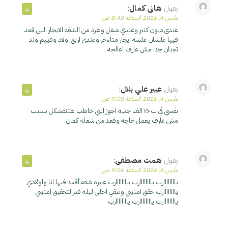
يقول
هانى كمال
:
رد
مارس 4, 2026 الساعة 8:48 ص
عندى ديون كتير وعندي شغل وهرد من الشقه الايجار اللى قعد
فيها علشان علشه ايجار متاءخر وعندى اربع اولاد وفيهم ولد
تعبان جدا مش عارف اعالجه
يقول
عبير علي بلال
:
رد
مارس 4, 2026 الساعة 9:00 ص
نفسي في ب١٥٠ الف جنيه اجوز ابني خاطب هتتفشكل بسبب
مش عارف يعمل حاجه وقعد من شغله كمان
يقول
همت مصطفى
:
رد
مارس 4, 2026 الساعة 9:06 ص
ياااااااارب ياااااااارب ياااااااارب عايزه شقه أقعد فيها انا واولادي
ياااااااارب حقق امنيتي وتبقي احلى ليله قدر لتحقيق امنيتي
ياااااااارب ياااااااارب ياااااااارب