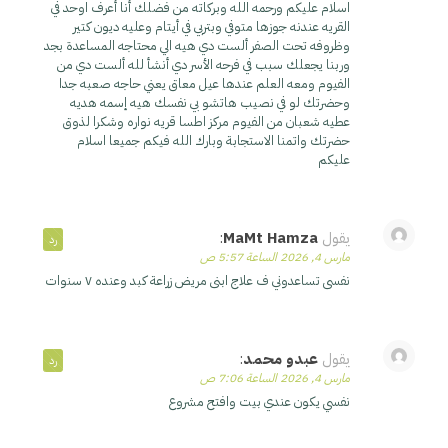
اسلام عليكم ورحمه الله وبركاته من فضلك أنا أعرف اوحد في
القريه عندنه جوزها متوفي وبتربي في أيتام وعليه ديون كتير
وظروفه تحت الصفر ألست دي هيه الي محتاجه المساعدة بجد
وربنا يجعلك سبب في فرحه الأسر دي أنشأ لله ألست دي من
الفيوم ومعه العلم عندها عيل معاق يعني حاجه صعبه جدا
وحضرتك لو في نصيب هاتشو بي نفسك هيه إسمه هديه
عطيه شعبان من الفيوم مركز اطسا قريه نواره وشكرا لذوق
حضرتك واتمنا الاستجابة وبارك الله فيكم جميعا اسلام
عليكم
يقول
MaMt Hamza
:
رد
مارس 4, 2026 الساعة 5:57 ص
نفسى تساعدوني ف علاج ابنى مريض زراعة كبد وعنده ٧ سنوات
يقول
عبدو محمد
:
رد
مارس 4, 2026 الساعة 7:06 ص
نفسي يكون عندي بيت وافتح مشروع