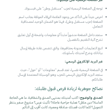
توجه إلى الصفحة الرسمية لحزب “مستقبل وطن” على فيسبوك.
احرص جيداً على التأكد من وجود العلامة الزرقاء الموثقة بجانب اسم
الصفحة (حزب مستقبل وطن)، فهذا هو الضمان الوحيد لمصداقية
التعامل.
ستجد داخل الصفحة منشوراً مثبتاً أو معلومات واضحة في أول تعليق
تشرح آلية التقديم بالتفصيل.
اتبع التعليمات المدونة بحذافيرها، والتي تتضمن عادة طريقة إرسال
بياناتك وشرح أمنيتك بأسلوبك.
عبر البريد الإلكتروني الرسمي:
في الصفحة الرسمية نفسها، تجد قسم “معلومات” أو “حول”، حيث
ستجد البريد الإلكتروني الرسمي للحزب وهو الوسيلة المعتمدة لإرسال
طلباتكم.
نصائح جوهرية لزيادة فرص قبول طلبك:
الصدق والوضوح:
اكتب أمنيتك بمنتهى الصدق والشفافية. ما هي الحاجة
الماسة؟ دين مثقل؟ عملية جراحية عاجلة؟ تأثيث عرس؟ مشروع صغير ينتظر
التمويل؟ كلما كانت قصتك صادقة ومعبرة، كانت أقرب إلى التأثير.