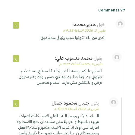
77 Comments
يقول
هدير محمد
:
رد
مارس 3, 2026 الساعة 9:38 م
اتمنى من الله تكونوا سبب رزق في سداد دينى
يقول
محمد منسوب علي
:
رد
مارس 4, 2026 الساعة 9:11 م
السلام عليكم ورحمه الله وبركاته أنا محتاج مساعدتكم
ضروري جدا جدا جدا جدا وعندي خمس اولاد وعليه ديون
قرض وابليكشن مش عارف اسدد وهتحبس
يقول
جمال محمود جمال
:
رد
مارس 4, 2026 الساعة 10:18 م
السلام عليكم ورحمه الله انا علي اقسط كانت اشترات
عربيه بتقسيط والعربية مش مساعد ان ادفع القسط ولا
اصرف على اولاد انا شاب ٢٦سنه متجوز وعندي ٣اطفل
وبجد محتاج ان ربنا يقف جانب نفسي ربنا يكرمنا واسد