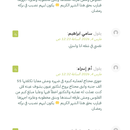
فيارب بحق هذا الشهر الكريم
يكون ليهم نصيب في بركه
رمضان
يقول
سامي ابراهيم
:
رد
مارس 4, 2026 الساعة 12:23 ص
نفسي في شقه انا واسرتي
يقول
أم إسراء
:
رد
مارس 4, 2026 الساعة 12:32 ص
جوزى محتاج لعمليه كبيره فى ضهره ومش معايا تكلفتها 55
الف جنيه وابنى محتاج يروح لدكتور عيون يشوف عينه لانى
كنت عملت له عمليه والدكتور اخطأ فيها وعليا مبلغ كبير من
الفلوس ومش عارفه اسددها وبنتى مخطوبه وعايزه اجهزها
فيارب بحق هذا الشهر الكريم
يكون ليهم نصيب في بركه
رمضان