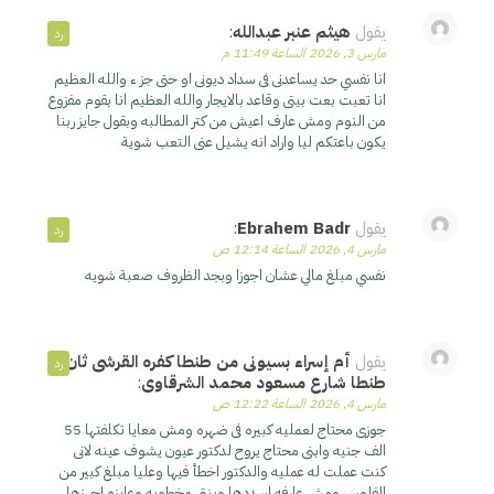
يقول
هيثم عنبر عبدالله
:
رد
مارس 3, 2026 الساعة 11:49 م
انا نفسي حد يساعدنى فى سداد ديونى او حتى جز ء والله العظيم
انا تعبت بعت بيتى وقاعد بالايجار والله العظيم انا بقوم مفزوع
من النوم ومش عارف اعيش من كتر المطالبه وبقول جايز ربنا
يكون باعتكم ليا واراد انه يشيل عنى التعب شوية
يقول
Ebrahem Badr
:
رد
مارس 4, 2026 الساعة 12:14 ص
نفسي مبلغ مالي عشان اجوزا وبجد الظروف صعبة شويه
يقول
أم إسراء بسيونى من طنطا كفره القرشى ثان
رد
طنطا شارع مسعود محمد الشرقاوى
:
مارس 4, 2026 الساعة 12:22 ص
جوزى محتاج لعمليه كبيره فى ضهره ومش معايا تكلفتها 55
الف جنيه وابنى محتاج يروح لدكتور عيون يشوف عينه لانى
كنت عملت له عمليه والدكتور اخطأ فيها وعليا مبلغ كبير من
الفلوس ومش عارفه اسددها وبنتى مخطوبه وعايزه اجهزها