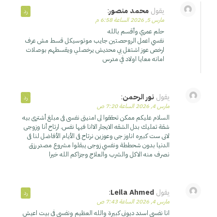
يقول
محمد منصور
:
رد
مارس 5, 2026 الساعة 6:58 م
حلم عمري وأقسم بالله
نفسي اعمل الروحصتين جايب موتوسيكل قسط مش عرف
ارخص عوز اشتغل بي محديش يرخصلي ويقسطهم بوصلات
امانه معايا اولاد في مدرس
يقول
نور الرحمن
:
رد
مارس 4, 2026 الساعة 7:20 ص
السلام عليكم ممكن تحققوا لى امنيتى نفسى فى مبلغ أشترى بيه
شقة تمليك بدل الشقه الايجار الاانا فيها نفس. ارتاح أنا وزوجى
لانى ست كبيره اناوز جى وعوزين نرتاح فى الأيام الأفاضل لنا فى
الدنيا بدون شحططة ونفسي زوجى يبقلوا مشروع مصدر رزق
نصرف منه الاكل والشرب والعلاج وجزاكم الله خيرا
يقول
Leila Ahmed
:
رد
مارس 4, 2026 الساعة 7:43 ص
انا نفسي اسدد ديوني كبيرة والله العظيم ونفسي في بيت اعيش