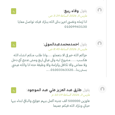
يقول
وفاء ربيع
:
رد
مارس 5, 2026 الساعة 3:29 ص
انا ارمله ونفسى اجهز بناتى الله يبارك فيك تواصل معايا
01009943130
يقول
احمدمحمدعبدالمولى
:
رد
مارس 5, 2026 الساعة 8:45 ص
جزاكم الله خير فى الا بتعملو …..وانا طلب منكم انشاء الله
هكسب…….مشروع ليه والى عيالي اربع ومش عندي أي دخل
ولا معاش والا تكافل وكرامة والا وظيفة حته انا والله عيشي
بستر ربنا…01003363320…..
يقول
طارق عبد العزيز علي عبد الموجود
:
رد
مارس 3, 2026 الساعة 10:19 م
عاوزين 500000 الف جنيه اكمل بيهم جوازي والباقي ابداء بيها
حياتي وبارك الله فيكم جميعا