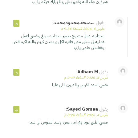
عمرة إن شاء الله وأجهز بناتى ربنا يبارك فيكم يا رب
يقول
سميحه.محمودمحمد
:
رد
مارس 4, 2026 الساعة 9:34 م
محتاجه اعمل مشروع صغير محتاجه مبلغ ونفسى اعمل
عمليه فى سنانى مش قادره اكل ورمضان كريم والله اكرم قادر
يخفف لى حلمى يارب
يقول
Adham M
:
رد
مارس 4, 2026 الساعة 2:17 م
نفسی اسدد القرض والدیون اللی علیا
يقول
Sayed Gomaa
:
رد
مارس 4, 2026 الساعة 8:26 م
نفسي اطلع ابويا وي امي عمره وسد الفلوس الي عليه