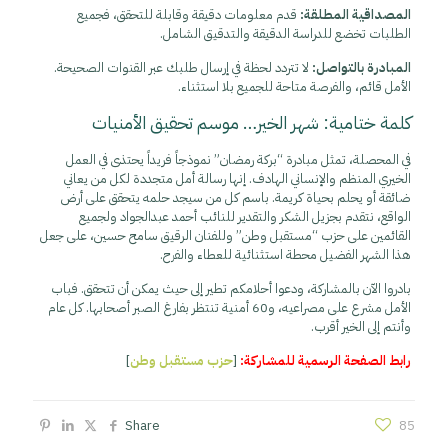
المصداقية المطلقة:
قدم معلومات دقيقة وقابلة للتحقق، فجميع
الطلبات تخضع للدراسة الدقيقة والتدقيق الشامل.
المبادرة بالتواصل:
لا تتردد لحظة في إرسال طلبك عبر القنوات الصحيحة.
الأمل قائم، والفرصة متاحة للجميع بلا استثناء.
كلمة ختامية: شهر الخير… موسم تحقيق الأمنيات
في المحصلة، تمثل مبادرة “بركة رمضان” نموذجاً فريداً يحتذى في العمل
الخيري المنظم والإنساني الهادف. إنها رسالة أمل متجددة لكل من يعاني
ضائقة أو يحلم بحياة كريمة. باسم كل من سيجد حلمه يتحقق على أرض
الواقع، نتقدم بجزيل الشكر والتقدير للنائب أحمد عبدالجواد ولجميع
القائمين على حزب “مستقبل وطن” وللفنان الرقيق سامح حسين، على جعل
هذا الشهر الفضيل محطة استثنائية للعطاء والفرح.
بادروا الآن بالمشاركة، ودعوا أحلامكم تطير إلى حيث يمكن أن تتحقق. فباب
الأمل مشرع على مصراعيه، و60 أمنية تنتظر بفارغ الصبر أصحابها. كل عام
وأنتم إلى الخير أقرب.
رابط الصفحة الرسمية للمشاركة:
[
حزب مستقبل وطن
]
Share
85