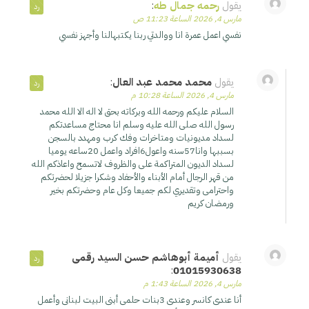
يقول
رحمه جمال طه
:
رد
مارس 4, 2026 الساعة 11:23 ص
نفسي اعمل عمرة انا ووالدتي ربنا يكتبهالنا وأجهز نفسي
يقول
محمد محمد عبد العال
:
رد
مارس 4, 2026 الساعة 10:28 م
السلام عليكم ورحمه الله وبركاته بحق لا اله الا الله محمد
رسول الله صلى الله عليه وسلم انا محتاج مساعدتكم
لسداد مديونيات ومتاخرات وفك كرب ومهدد بالسجن
بسببها وانا57سنه واعول6افراد واعمل 20ساعه يوميا
لسداد الديون المتراكمة على والظروف لاتسمح واعاذكم الله
من قهر الرجال أمام الأبناء والأحفاد وشكرا جزيلا لحضرتكم
واحترامى وتقديري لكم جميعا وكل عام وحضرتكم بخير
ورمضان كريم
يقول
أميمة أبوهاشم حسن السيد رقمى
رد
:
01015930638
مارس 4, 2026 الساعة 1:43 م
أنا عندى كانسر وعندى 3بنات حلمى أبنى البيت لبنانى وأعمل