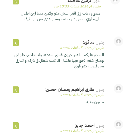
يقول
نرمين عاطف
:
رد
مارس 4, 2026 الساعة 10:33 ص
نفسي بي باب رزق اقدر اعيش منو ولادى معيا اربع اطفال
بابهم ارزقي ممعهوش صنعه وسنو عدى سن الواظيف.
يقول
سائق
:
رد
مارس 3, 2026 الساعة 11:09 م
السلام عليكم انا عليا ديون نفسى اسددها وانا خاطب دلوقتى
ومتاج شقه اتجوز فيها علشان انا كنت شغال فى شركه واتسرق
منى فلوس كتير قوى
يقول
طارق ابراهيم رمضان حسن
:
رد
مارس 3, 2026 الساعة 11:10 م
مليون جنيه
يقول
احمد جابر
:
رد
مارس 3, 2026 الساعة 11:11 م