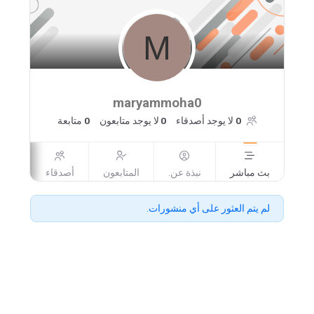
maryammoha0
0
لا يوجد أصدقاء
0
لا يوجد متابعون
0
متابعة
بث مباشر
نبذة عن.
المتابعون
أصدقاء
صور
لم يتم العثور على أي منشورات.